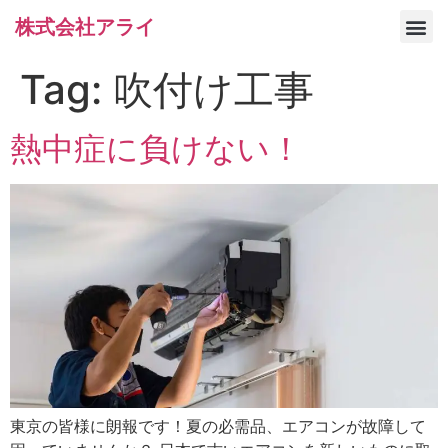
株式会社アライ
サービス/製品一覧
Tag:
吹付け工事
熱中症に負けない！
東京の皆様に朗報です！夏の必需品、エアコンが故障して